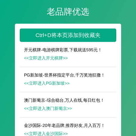
遥想公瑾当年，小乔初嫁了，雄姿英发。
羽扇纶巾，谈笑间，樯橹灰飞烟灭。
故国神游，多情应笑我，早生华发。
人生如梦，一尊还酹江月。